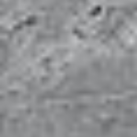
mit Fachwissen und Sorgfalt Ihre Bau- und
Gestaltungsvisionen in die Realität umsetzen.
Qualität, Funktionalität
und
Design
stehen im
Vordergrund unserer Arbeit, um Ihr Zuhause in ein
Meisterwerk zu verwandeln.
Die
SR Bau GmbH
ist Ihr zuverlässiger Partner in Berlin
für Ihr Bauvorhaben, die Ihre Erwartungen nicht nur
erfüllen, sondern übertreffen.
mehr erfahren
Leistungen