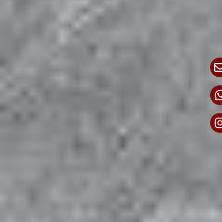
Die
SR Bau GmbH
ist von
Pflasterarbeiten bis zum Terrassenbau
für Sie da.
Die
SR Bau GmbH
in Berlin und Brandenburg ist Ihr
zuverlässiger Partner für erstklassigen
Pflasterbau
,
Terrassenbau
,
Zaunbau
sowie
Innen und
Außensanierung
.
Unsere maßgeschneiderten Lösungen erfüllen höchste
Ansprüche im Bau und bei der Renovierung Ihrer
Immobilie.
Vertrauen Sie auf unsere erfahrenen Spezialisten, die