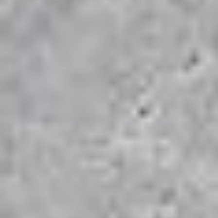
IHR ZUVERLÄSSIGER
PARTNER FÜR:
PFLASTERBAU, ZAUNBAU,
ODER TERRASSENBAU IN
BERLIN UND
BRANDENBURG.