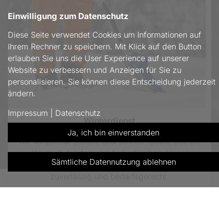
Einwilligung zum Datenschutz
Diese Seite verwendet Cookies um Informationen auf
Ihrem Rechner zu speichern. Mit Klick auf den Button
erlauben Sie uns die User Experience auf unserer
Website zu verbessern und Anzeigen für Sie zu
personalisieren. Sie können diese Entscheidung jederzeit
ändern.
Impressum
|
Datenschutz
Winterdienst
Ja, ich bin einverstanden
Wir sorgen für sichere und schnee- sowie eisfreie
Wege, Zufahrten und Außenflächen. Unser
Sämtliche Datennutzung ablehnen
Winterdienst übernimmt das Räumen und Streuen
zuverlässig und bedarfsgerecht.
mehr erfahren