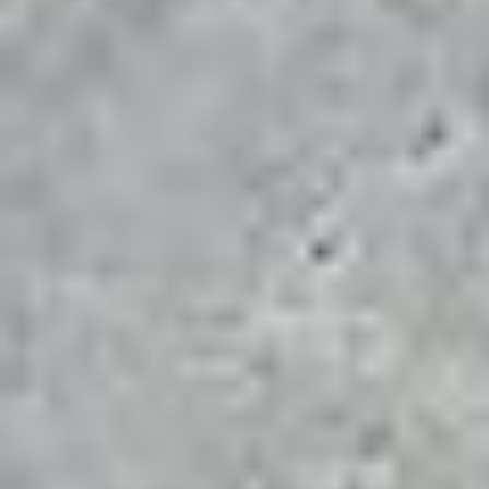
IHR ZUVERLÄSSIGER
PARTNER FÜR:
PFLASTERBAU, ZAUNBAU,
ODER TERRASSENBAU IN
BERLIN UND
BRANDENBURG.