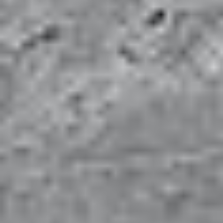
mit Fachwissen und Sorgfalt Ihre Bau- und
Gestaltungsvisionen in die Realität umsetzen.
Qualität, Funktionalität
und
Design
stehen im
Vordergrund unserer Arbeit, um Ihr Zuhause in ein
Meisterwerk zu verwandeln.
Die
SR Bau GmbH
ist Ihr zuverlässiger Partner in Berlin
für Ihr Bauvorhaben, die Ihre Erwartungen nicht nur
erfüllen, sondern übertreffen.
mehr erfahren
Leistungen