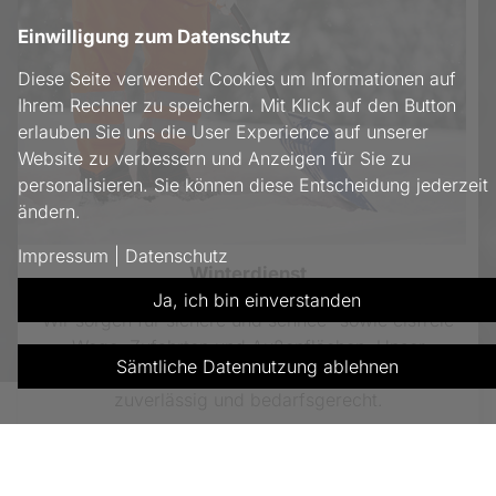
Einwilligung zum Datenschutz
Diese Seite verwendet Cookies um Informationen auf
Ihrem Rechner zu speichern. Mit Klick auf den Button
erlauben Sie uns die User Experience auf unserer
Website zu verbessern und Anzeigen für Sie zu
personalisieren. Sie können diese Entscheidung jederzeit
ändern.
Impressum
|
Datenschutz
Winterdienst
Ja, ich bin einverstanden
Wir sorgen für sichere und schnee- sowie eisfreie
Wege, Zufahrten und Außenflächen. Unser
Sämtliche Datennutzung ablehnen
Winterdienst übernimmt das Räumen und Streuen
zuverlässig und bedarfsgerecht.
mehr erfahren