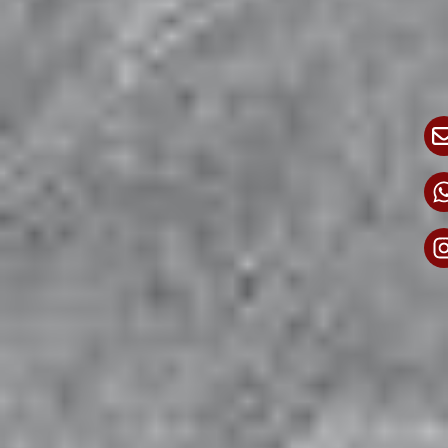
Die
SR Bau GmbH
ist von
Pflasterarbeiten bis zum Terrassenbau
für Sie da.
Die
SR Bau GmbH
in Berlin und Brandenburg ist Ihr
zuverlässiger Partner für erstklassigen
Pflasterbau
,
Terrassenbau
,
Zaunbau
sowie
Innen und
Außensanierung
.
Unsere maßgeschneiderten Lösungen erfüllen höchste
Ansprüche im Bau und bei der Renovierung Ihrer
Immobilie.
Vertrauen Sie auf unsere erfahrenen Spezialisten, die