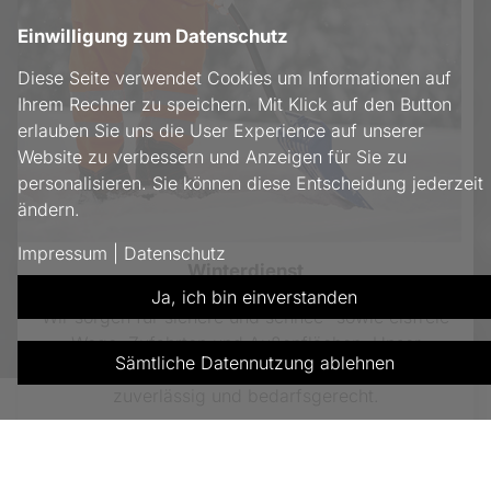
Einwilligung zum Datenschutz
Diese Seite verwendet Cookies um Informationen auf
Ihrem Rechner zu speichern. Mit Klick auf den Button
erlauben Sie uns die User Experience auf unserer
Website zu verbessern und Anzeigen für Sie zu
personalisieren. Sie können diese Entscheidung jederzeit
ändern.
Impressum
|
Datenschutz
Winterdienst
Ja, ich bin einverstanden
Wir sorgen für sichere und schnee- sowie eisfreie
Wege, Zufahrten und Außenflächen. Unser
Sämtliche Datennutzung ablehnen
Winterdienst übernimmt das Räumen und Streuen
zuverlässig und bedarfsgerecht.
mehr erfahren