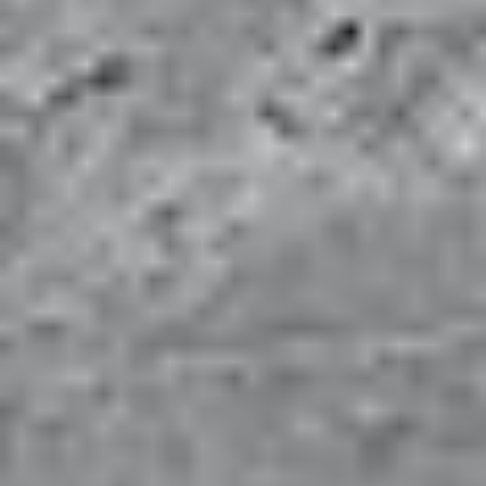
mit Fachwissen und Sorgfalt Ihre Bau- und
Gestaltungsvisionen in die Realität umsetzen.
Qualität, Funktionalität
und
Design
stehen im
Vordergrund unserer Arbeit, um Ihr Zuhause in ein
Meisterwerk zu verwandeln.
Die
SR Bau GmbH
ist Ihr zuverlässiger Partner in Berlin
für Ihr Bauvorhaben, die Ihre Erwartungen nicht nur
erfüllen, sondern übertreffen.
mehr erfahren
Leistungen