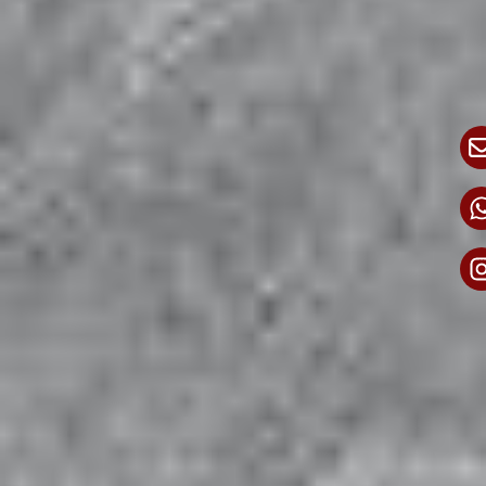
Die
SR Bau GmbH
ist von
Pflasterarbeiten bis zum Terrassenbau
für Sie da.
Die
SR Bau GmbH
in Berlin und Brandenburg ist Ihr
zuverlässiger Partner für erstklassigen
Pflasterbau
,
Terrassenbau
,
Zaunbau
sowie
Innen und
Außensanierung
.
Unsere maßgeschneiderten Lösungen erfüllen höchste
Ansprüche im Bau und bei der Renovierung Ihrer
Immobilie.
Vertrauen Sie auf unsere erfahrenen Spezialisten, die