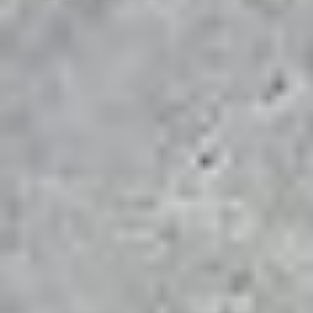
IHR ZUVERLÄSSIGER
PARTNER FÜR:
PFLASTERBAU, ZAUNBAU,
ODER TERRASSENBAU IN
BERLIN UND
BRANDENBURG.